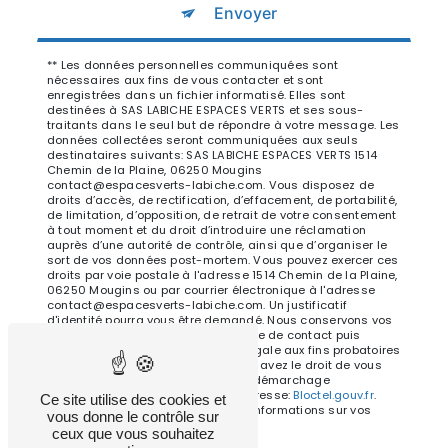
Envoyer
** Les données personnelles communiquées sont
nécessaires aux fins de vous contacter et sont
enregistrées dans un fichier informatisé. Elles sont
destinées à SAS LABICHE ESPACES VERTS et ses sous-
traitants dans le seul but de répondre à votre message. Les
données collectées seront communiquées aux seuls
destinataires suivants: SAS LABICHE ESPACES VERTS 1514
Chemin de la Plaine, 06250 Mougins
contact@espacesverts-labiche.com. Vous disposez de
droits d’accès, de rectification, d’effacement, de portabilité,
de limitation, d’opposition, de retrait de votre consentement
à tout moment et du droit d’introduire une réclamation
auprès d’une autorité de contrôle, ainsi que d’organiser le
sort de vos données post-mortem. Vous pouvez exercer ces
droits par voie postale à l'adresse 1514 Chemin de la Plaine,
06250 Mougins ou par courrier électronique à l'adresse
contact@espacesverts-labiche.com. Un justificatif
d'identité pourra vous être demandé. Nous conservons vos
données pendant la période de prise de contact puis
pendant la durée de prescription légale aux fins probatoires
et de gestion des contentieux. Vous avez le droit de vous
inscrire sur la liste d'opposition au démarchage
téléphonique, disponible à cette adresse:
Bloctel.gouv.fr
.
Ce site utilise des cookies et
Consultez le site cnil.fr pour plus d’informations sur vos
vous donne le contrôle sur
droits.
ceux que vous souhaitez