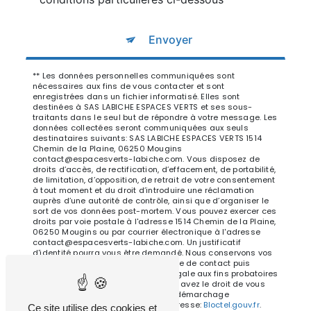
Envoyer
** Les données personnelles communiquées sont
nécessaires aux fins de vous contacter et sont
enregistrées dans un fichier informatisé. Elles sont
destinées à SAS LABICHE ESPACES VERTS et ses sous-
traitants dans le seul but de répondre à votre message. Les
données collectées seront communiquées aux seuls
destinataires suivants: SAS LABICHE ESPACES VERTS 1514
Chemin de la Plaine, 06250 Mougins
contact@espacesverts-labiche.com. Vous disposez de
droits d’accès, de rectification, d’effacement, de portabilité,
de limitation, d’opposition, de retrait de votre consentement
à tout moment et du droit d’introduire une réclamation
auprès d’une autorité de contrôle, ainsi que d’organiser le
sort de vos données post-mortem. Vous pouvez exercer ces
droits par voie postale à l'adresse 1514 Chemin de la Plaine,
06250 Mougins ou par courrier électronique à l'adresse
contact@espacesverts-labiche.com. Un justificatif
d'identité pourra vous être demandé. Nous conservons vos
données pendant la période de prise de contact puis
pendant la durée de prescription légale aux fins probatoires
et de gestion des contentieux. Vous avez le droit de vous
inscrire sur la liste d'opposition au démarchage
téléphonique, disponible à cette adresse:
Bloctel.gouv.fr
.
Ce site utilise des cookies et